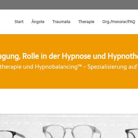
Start
Ängste
Traumata
Therapie
Org./Honorar/FAQ
eugung, Rolle in der Hypnose und Hypnoth
herapie und Hypnobalancing™ - Spezialisierung au