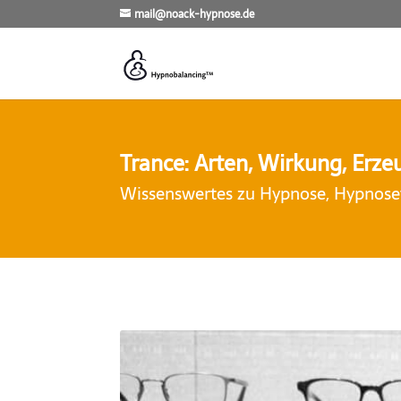
mail@noack-hypnose.de
Trance: Arten, Wirkung, Erz
Wissenswertes zu Hypnose, Hypnoset