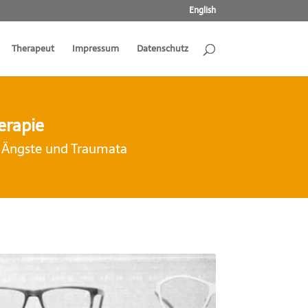
English
Therapeut
Impressum
Datenschutz
erapie
f Ängste und Traumata