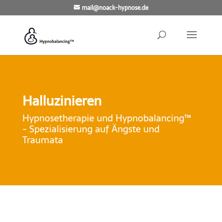
mail@noack-hypnose.de
Halluzinieren
Hypnosetherapie und Hypnobalancing™
- Spezialisierung auf Ängste und
Traumata