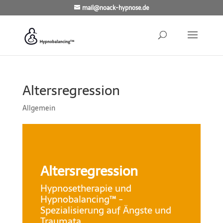
mail@noack-hypnose.de
Altersregression
Allgemein
Altersregression
Hypnosetherapie und
Hypnobalancing™ -
Spezialisierung auf Ängste und
Traumata