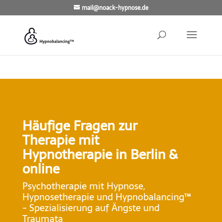
mail@noack-hypnose.de
Häufige Fragen zur
Therapie mit
Hypnotherapie in Berlin &
online
Psychotherapie mit Hypnose,
Hypnosetherapie und Hypnobalancing™
- Spezialisierung auf Ängste und
Traumata