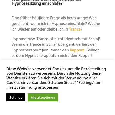
Hypnosesitzung einschlafe?
Eine früher häufigere Frage als heutzutage: Was
geschieht, wenn ich in Hypnose einschlafe? Wache
ich wieder auf oder bleibe ich in
Trance
?
Hypnose bzw. Trance ist nicht identisch mit Schlaf!
Wenn die Trance in Schlaf übergeht, verliert der
Hypnotherapeut fast immer den
Rapport
. Gelingt
es dem Hypnotherapeuten nicht, den Rapport
wiederherzustellen, kann er den
Hypnotisand:innen
ausschlafen lassen (was allerdings nur bedingt in
Diese Website verwendet Cookies, um die Bereitstellung
der Praxis möglich ist!) oder ihn auf geeignete Art
von Diensten zu verbessern. Durch die Nutzung dieser
und Weise wecken. Hypnotisand:innen erschrecken
Website erklären Sie sich mit der Verwendung aller
Cookies einverstanden. Schauen Sie auf "Settings" um
sich selbst häufiger etwas, wenn sie kurz vor dem
Ihre Zustimmung anzupassen.
Einschlafen sind und der Körper zuckt, weil
Anspannungen losgelassen werden.
Settings
Alle akzeptieren
Durch einen entsprechenden Rahmen und
Techniken gilt es die angestrebte
Trancetiefe
zu