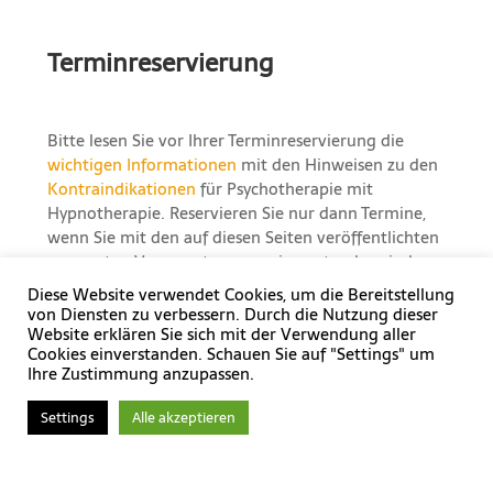
Terminreservierung
Bitte lesen Sie vor Ihrer Terminreservierung die
wichtigen Informationen
mit den Hinweisen zu den
Kontraindikationen
für Psychotherapie mit
Hypnotherapie. Reservieren Sie nur dann Termine,
wenn Sie mit den auf diesen Seiten veröffentlichten
genannten Voraussetzungen einverstanden sind.
Grundlegende Fragen habe ich hier für Sie
Diese Website verwendet Cookies, um die Bereitstellung
beantwortet
. Für den Erfolg Ihrer Behandlung sind
von Diensten zu verbessern. Durch die Nutzung dieser
diese Informationen von entscheidender
Website erklären Sie sich mit der Verwendung aller
Cookies einverstanden. Schauen Sie auf "Settings" um
Bedeutung. Wenn Sie das anspricht, dann freue ich
Ihre Zustimmung anzupassen.
mich auf intensive Sitzungen mit Ihnen. Gut
informiert können wir uns gezielt Ihnen und Ihrem
Settings
Alle akzeptieren
Anliegen widmen.
Für Ihre Terminvereinbarung können Sie den