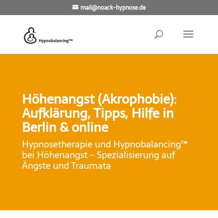
mail@noack-hypnose.de
Höhenangst (Akrophobie):
Aufklärung, Tipps, Hilfe in
Berlin & online
Hypnosetherapie und Hypnobalancing™
bei Höhenangst - Spezialisierung auf
Ängste und Traumata