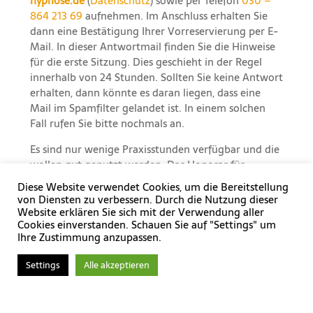
hypnose.de
(
Datenschutz
) sowie per Telefon
030 –
864 213 69
aufnehmen. Im Anschluss erhalten Sie
dann eine Bestätigung Ihrer Vorreservierung per E-
Mail. In dieser Antwortmail finden Sie die Hinweise
für die erste Sitzung. Dies geschieht in der Regel
innerhalb von 24 Stunden. Sollten Sie keine Antwort
erhalten, dann könnte es daran liegen, dass eine
Mail im Spamfilter gelandet ist. In einem solchen
Fall rufen Sie bitte nochmals an.
Es sind nur wenige Praxisstunden verfügbar und die
wollen gut genutzt werden. Das Honorar für
einzelne Sitzungsstunden ist deshalb stets mittels
Diese Website verwendet Cookies, um die Bereitstellung
Überweisung vollständig mit Zahlungseingang
von Diensten zu verbessern. Durch die Nutzung dieser
spätestens 14 Tage vor dem ersten Treffen und bei
Website erklären Sie sich mit der Verwendung aller
Cookies einverstanden. Schauen Sie auf "Settings" um
weiteren 7 Tage vorher zu begleichen. Details dazu
Ihre Zustimmung anzupassen.
sende ich Ihnen per Mail, damit Sie auch hier gut
informiert sind.
Settings
Alle akzeptieren
Weshalb spätestens 14 beziehungsweise 7 Tage
vorher?
Termine, die nicht mit Zahlungseingang