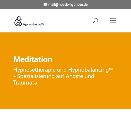
mail@noack-hypnose.de
Meditation
Hypnosetherapie und Hypnobalancing™
- Spezialisierung auf Ängste und
Traumata