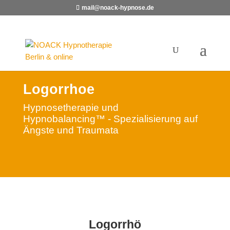
mail@noack-hypnose.de
Logorrhoe
Hypnosetherapie und
Hypnobalancing™ - Spezialisierung auf
Ängste und Traumata
Logorrhö