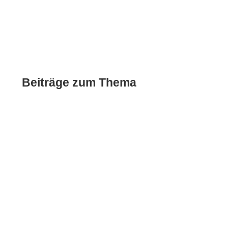
Beiträge zum Thema
Das Umfeld meint es meist gut mit Menschen,
die unter Ängsten leiden. Doch der Versuch zu
helfen gelingt nur selten. So ist sehr oft zu hören,
dass Angst doch reine Kopfsache ist. Und wenn
sie nur eingebildet ist, kann es doch nicht so
schlimm sein, oder?