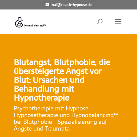
mail@noack-hypnose.de
Blutangst, Blutphobie, die
übersteigerte Angst vor
Blut: Ursachen und
Behandlung mit
Hypnotherapie
Psychotherapie mit Hypnose:
Hypnosetherapie und Hypnobalancing™
bei Blutphobie - Spezialisierung auf
Ängste und Traumata