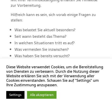
zur Vorbereitung.
Hilfreich kann es sein, sich vorab einige Fragen zu
stellen:
Was belastet Sie aktuell besonders?
Seit wann besteht das Thema?
In welchen Situationen tritt es auf?
Was vermeiden Sie inzwischen?
Was haben Sie bereits versucht?
Was hat geholfen?
Diese Website verwendet Cookies, um die Bereitstellung
Was hat zusätzlichen Druck erzeugt?
von Diensten zu verbessern. Durch die Nutzung dieser
Welche Veränderung wünschen Sie sich?
Website erklären Sie sich mit der Verwendung aller
Cookies einverstanden. Schauen Sie auf "Settings" um
Gibt es medizinische oder psychiatrische Themen,
Ihre Zustimmung anzupassen.
die bereits abgeklärt wurden?
Settings
Alle akzeptieren
Sie brauchen diese Fragen vorab weder vollständig
noch perfekt zu beantworten. Das erste Gespräch
dient der Orientierung.