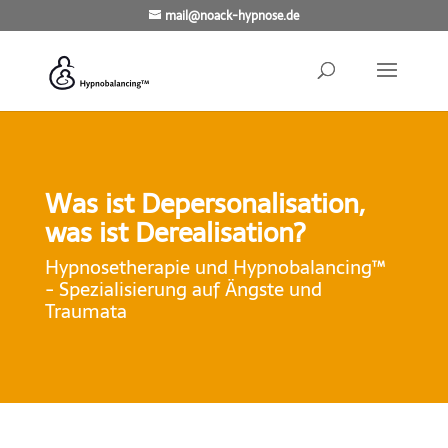
mail@noack-hypnose.de
Was ist Depersonalisation,
was ist Derealisation?
Hypnosetherapie und Hypnobalancing™
- Spezialisierung auf Ängste und
Traumata