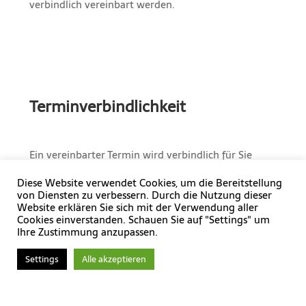
verbindlich vereinbart werden.
Terminverbindlichkeit
Ein vereinbarter Termin wird verbindlich für Sie
freigehalten.
Diese Website verwendet Cookies, um die Bereitstellung
Das ist wichtig, weil therapeutische Sitzungszeit
von Diensten zu verbessern. Durch die Nutzung dieser
Website erklären Sie sich mit der Verwendung aller
sorgfältig geplant wird und kurzfristig frei
Cookies einverstanden. Schauen Sie auf "Settings" um
werdende Termine häufig schwer anderweitig
Ihre Zustimmung anzupassen.
vergeben werden können.
Settings
Alle akzeptieren
Klare Regelungen helfen, den Rahmen für alle
Beteiligten fair und verlässlich zu gestalten.