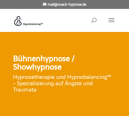
mail@noack-hypnose.de
Bühnenhypnose /
Showhypnose
Hypnosetherapie und Hypnobalancing™
- Spezialisierung auf Ängste und
Traumata