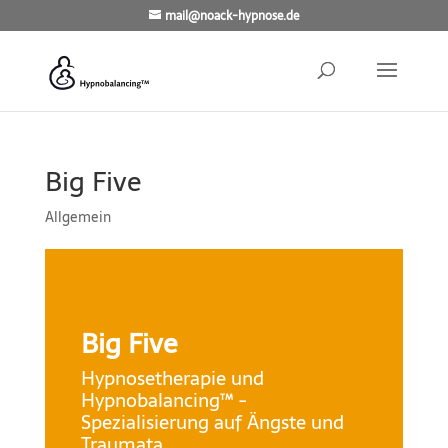
mail@noack-hypnose.de
Big Five
Allgemein
Big Five
Hypnosetherapie und
Hypnobalancing™ -
Spezialisierung auf Ängste und
Traumata