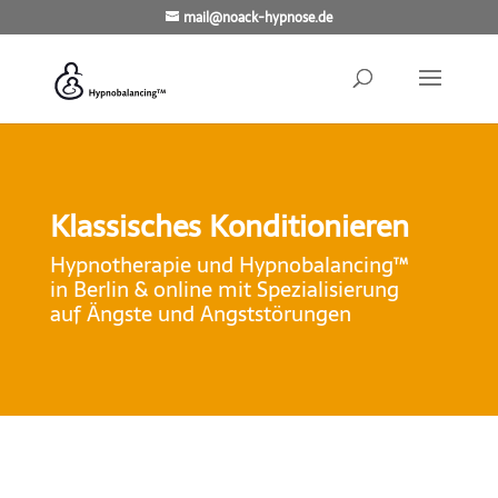
mail@noack-hypnose.de
Klassisches Konditionieren
Hypnotherapie und Hypnobalancing™
in Berlin & online mit Spezialisierung
auf Ängste und Angststörungen