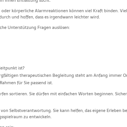
 in Ihnen Entlastung sucht.
n oder körperliche Alarmreaktionen können viel Kraft binden. Vi
urch und hoffen, dass es irgendwann leichter wird.
sche Unterstützung Fragen auslösen:
eitpunkt ist?
 sorgfältigen therapeutischen Begleitung steht am Anfang immer 
Rahmen für Sie passend ist.
en sortieren. Sie dürfen mit einfachen Worten beginnen. Sicherh
k von Selbstverantwortung. Sie kann helfen, das eigene Erleben be
gsspielraum zu entwickeln.