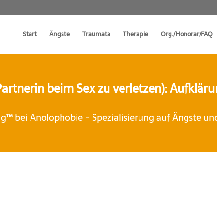
Start
Ängste
Traumata
Therapie
Org./Honorar/FAQ
rtnerin beim Sex zu verletzen): Aufklärung
™ bei Anolophobie - Spezialisierung auf Ängste un