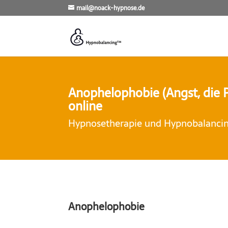
mail@noack-hypnose.de
Anophelophobie (Angst, die Pa
online
Hypnosetherapie und Hypnobalancing
Anophelophobie