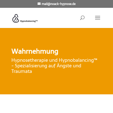
mail@noack-hypnose.de
Wahrnehmung
Hypnosetherapie und Hypnobalancing™
- Spezialisierung auf Ängste und
Traumata