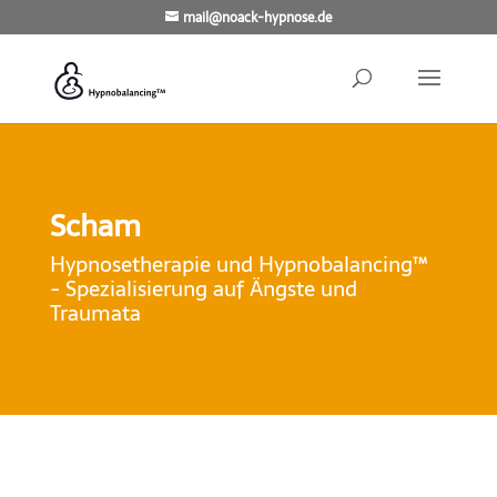
mail@noack-hypnose.de
Scham
Hypnosetherapie und Hypnobalancing™
- Spezialisierung auf Ängste und
Traumata