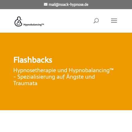
mail@noack-hypnose.de
Flashbacks
Hypnosetherapie und Hypnobalancing™
- Spezialisierung auf Ängste und
Traumata