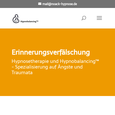
mail@noack-hypnose.de
Erinnerungsverfälschung
Hypnosetherapie und Hypnobalancing™
- Spezialisierung auf Ängste und
Traumata