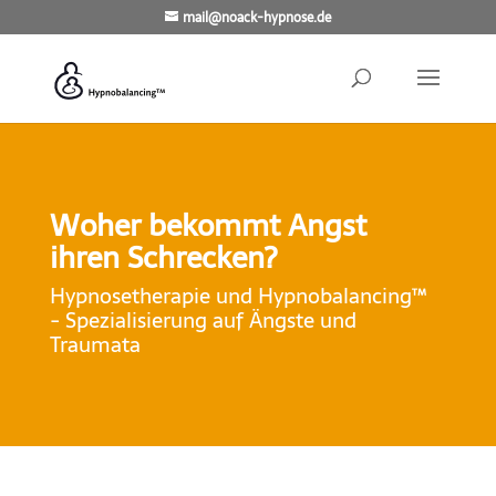
mail@noack-hypnose.de
Woher bekommt Angst
ihren Schrecken?
Hypnosetherapie und Hypnobalancing™
- Spezialisierung auf Ängste und
Traumata