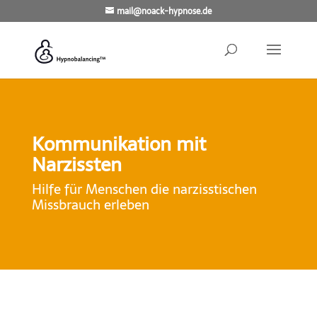
mail@noack-hypnose.de
Kommunikation mit
Narzissten
Hilfe für Menschen die narzisstischen
Missbrauch erleben