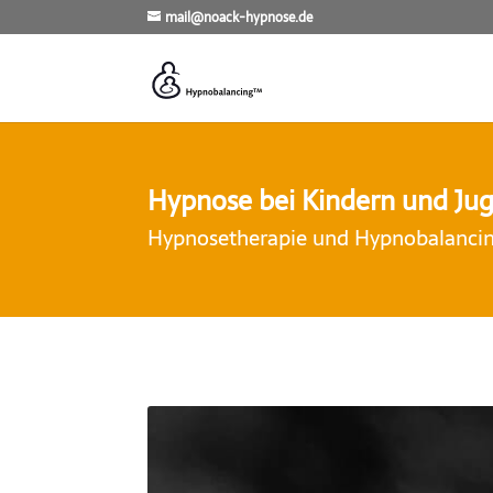
mail@noack-hypnose.de
Hypnose bei Kindern und Ju
Hypnosetherapie und Hypnobalancing