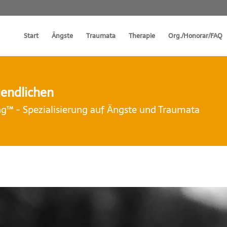
Start
Ängste
Traumata
Therapie
Org./Honorar/FAQ
gendlichen
™ - Spezialisierung auf Ängste und Traumata